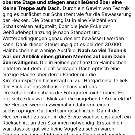
oberste Etage und stiegen anschließend über eine
kleine Treppe aufs Dach.
Durch ein Gewirr von Technik
ging es zunächst zur Schaltzentrale für die Bewässerung
der Hecken. Die Steuerung ist in eine Vielzahl von
Schaltkreisen aufgeteilt, über die jede Ecke der
Gebäudebepflanzung je nach Standort und
Wetterbedingungen genau dosiert bewässert werden
kann. Dank dieser Steuerung gibt es bei den 30.000
Hainbuchen nur wenige Ausfälle.
Nach so viel Technik
war der Anblick eines grünen Meeres auf dem Dach
überwältigend.
Die in Reihen gepflanzten Hainbuchen
bildeten auf dem leicht schrägen Dach optisch eine
einzige Fläche über deren Ränder nur die
Kirchturmspitzen hinausragten. Zur Hofgartenseite ließ
der Blick auf das Schauspielhaus und das
Dreischeibenhochhaus die Fotografen nicht ruhen. Es
bot sich exklusiver Blick auf die umgebende Architektur!
Die Hecken werden zweimal im Jahr von einem
sechsköpfigen Gärtnerteam geschnitten. Damit die
Hecken nicht zu stark in die Breite wachsen, ist auch ein
Rückschnitt an den Stämmen notwendig. Erstaunlich
war, dass so gut wie keine Vögel zu sehen waren.
Tauben, die innerstädtisch oft eine Plage sind, meiden