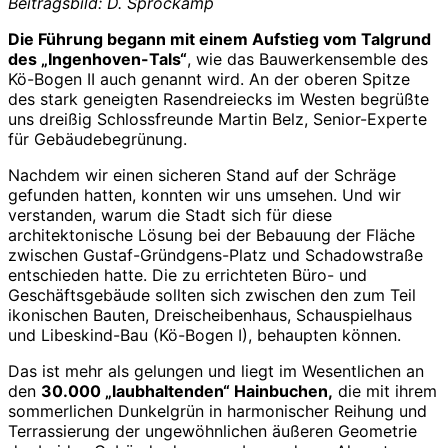
Beitragsbild: D. Sprockamp
Die Führung begann mit einem Aufstieg vom Talgrund
des „Ingenhoven-Tals“
, wie das Bauwerkensemble des
Kö-Bogen II auch genannt wird. An der oberen Spitze
des stark geneigten Rasendreiecks im Westen begrüßte
uns dreißig Schlossfreunde Martin Belz, Senior-Experte
für Gebäudebegrünung.
Nachdem wir einen sicheren Stand auf der Schräge
gefunden hatten, konnten wir uns umsehen. Und wir
verstanden, warum die Stadt sich für diese
architektonische Lösung bei der Bebauung der Fläche
zwischen Gustaf-Gründgens-Platz und Schadowstraße
entschieden hatte. Die zu errichteten Büro- und
Geschäftsgebäude sollten sich zwischen den zum Teil
ikonischen Bauten, Dreischeibenhaus, Schauspielhaus
und Libeskind-Bau (Kö-Bogen I), behaupten können.
Das ist mehr als gelungen und liegt im Wesentlichen an
den
30.000 „laubhaltenden“ Hainbuchen,
die mit ihrem
sommerlichen Dunkelgrün in harmonischer Reihung und
Terrassierung der ungewöhnlichen äußeren Geometrie