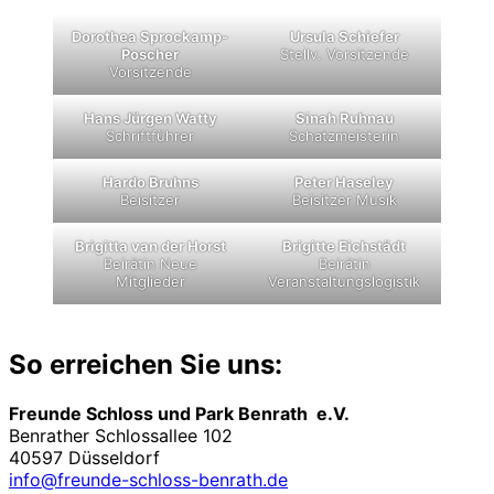
Dorothea Sprockamp-
Ursula Schiefer
Poscher
Stellv. Vorsitzende
Vorsitzende
Hans Jürgen Watty
Sinah Ruhnau
Schriftführer
Schatzmeisterin
Hardo Bruhns
Peter Haseley
Beisitzer
Beisitzer Musik
Brigitta van der Horst
Brigitte Eichstädt
Beirätin Neue
Beirätin
Mitglieder
Veranstaltungslogistik
So erreichen Sie uns:
Freunde Schloss und Park Benrath e.V.
Benrather Schlossallee 102
40597 Düsseldorf
info@freunde-schloss-benrath.de