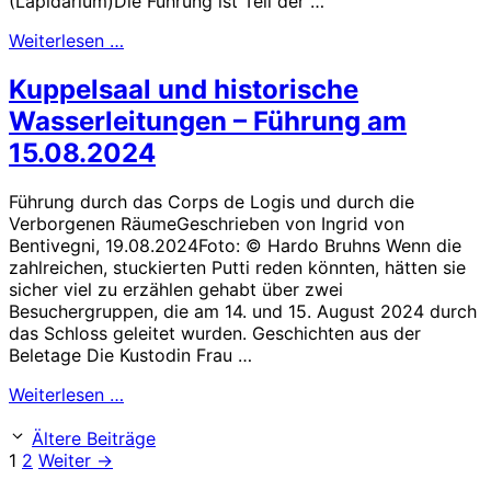
(Lapidarium)Die Führung ist Teil der …
Weiterlesen …
Kuppelsaal und historische
Wasserleitungen – Führung am
15.08.2024
Führung durch das Corps de Logis und durch die
Verborgenen RäumeGeschrieben von Ingrid von
Bentivegni, 19.08.2024Foto: © Hardo Bruhns Wenn die
zahlreichen, stuckierten Putti reden könnten, hätten sie
sicher viel zu erzählen gehabt über zwei
Besuchergruppen, die am 14. und 15. August 2024 durch
das Schloss geleitet wurden. Geschichten aus der
Beletage Die Kustodin Frau …
Weiterlesen …
Ältere Beiträge
Seite
Seite
1
2
Weiter
→