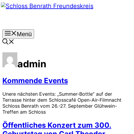
Zum
Inhalt
springen
Menü
admin
Kommende Events
Unere nächsten Events: „Summer-Bottle“ auf der
Terrasse hinter dem Schlosscafé Open-Air-Filmnacht
Schloss Benrath vom 26.-27. September Glühwein-
Treffen am Schloss
Öffentliches Konzert zum 300.
Geburtstag von Carl Theodor.