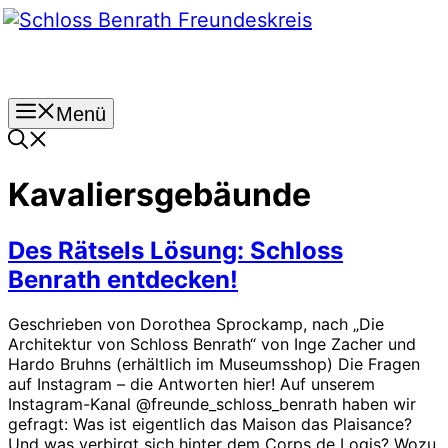
Zum
Inhalt
springen
Menü
Kavaliersgebäunde
Des Rätsels Lösung: Schloss
Benrath entdecken!
Geschrieben von Dorothea Sprockamp, nach „Die
Architektur von Schloss Benrath“ von Inge Zacher und
Hardo Bruhns (erhältlich im Museumsshop) Die Fragen
auf Instagram – die Antworten hier! Auf unserem
Instagram-Kanal @freunde_schloss_benrath haben wir
gefragt: Was ist eigentlich das Maison das Plaisance?
Und was verbirgt sich hinter dem Corps de Logis? Wozu