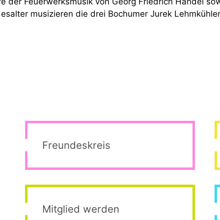
üre der Feuerwerksmusik von Georg Friedrich Händel so
alter musizieren die drei Bochumer Jurek Lehmkühler (1
Freundeskreis
Mitglied werden