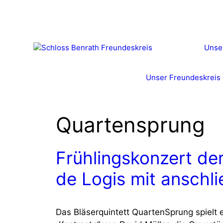
Zum
Inhalt
springen
Unse
Unser Freundeskreis
Quartensprung
Frühlingskonzert de
de Logis mit ansch
Das Bläserquintett QuartenSprung spielt