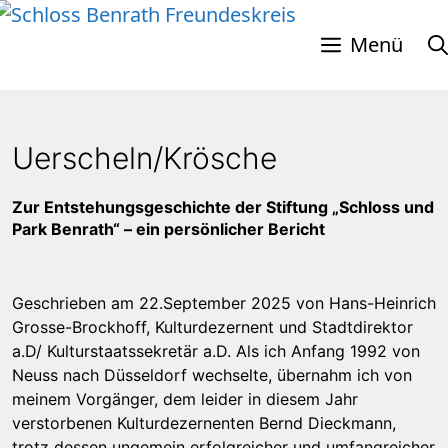
Zum
Inhalt
Menü
springen
Uerscheln/Krösche
Zur Entstehungsgeschichte der Stiftung „Schloss und
Park Benrath“ – ein persönlicher Bericht
Geschrieben am 22.September 2025 von Hans-Heinrich
Grosse-Brockhoff, Kulturdezernent und Stadtdirektor
a.D/ Kulturstaatssekretär a.D. Als ich Anfang 1992 von
Neuss nach Düsseldorf wechselte, übernahm ich von
meinem Vorgänger, dem leider in diesem Jahr
verstorbenen Kulturdezernenten Bernd Dieckmann,
trotz dessen ungemein erfolgreicher und umfangreicher